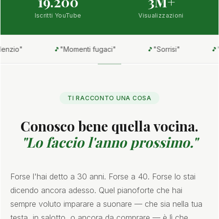
19.200
3M+
Iscritti YouTube
Visualizzazioni
"Momenti fugaci"
"Sorrisi"
"La mamma"
🎵
🎵
🎵
TI RACCONTO UNA COSA
Conosco bene quella vocina.
"Lo faccio l'anno prossimo."
Forse l'hai detto a 30 anni. Forse a 40. Forse lo stai
dicendo ancora adesso. Quel pianoforte che hai
sempre voluto imparare a suonare — che sia nella tua
testa, in salotto, o ancora da comprare — è lì che