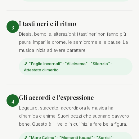
I tasti neri e il ritmo
3
Diesis, bemolle, alterazioni: i tasti neri non fanno più
paura. Impari le crome, le semicrome e le pause. La
musica inizia ad avere carattere.
🎵 "Foglie Invernali" · "Al cinema" · "Silenzio" ·
Attestato di merito
Gli accordi e l'espressione
4
Legature, staccato, accordi: ora la musica ha
dinamica e anima. Suoni pezzi che suonano davvero
bene. Questo è il livello in cui inizi a fare bella figura.
🎵 "Mare Calmo" · "Momenti fugaci" · "Sorrisi" ·